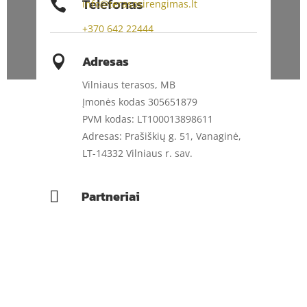

Telefonas
info@terasosirengimas.lt
+370
642 22444
Adresas

Vilniaus terasos, MB
Įmonės kodas 305651879
PVM kodas: LT100013898611
Adresas: Prašiškių g. 51, Vanaginė,
LT-14332 Vilniaus r. sav.
Partneriai
