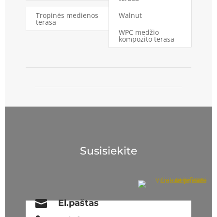
Tropinės medienos
Walnut
terasa
WPC medžio
kompozito terasa
Susisiekite

El.paštas