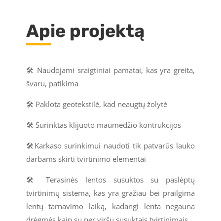
Apie projektą
🛠️ Naudojami sraigtiniai pamatai, kas yra greita,
švaru, patikima
🛠️ Paklota geotekstilė, kad neaugtų žolytė
🛠️ Surinktas klijuoto maumedžio kontrukcijos
🛠️Karkaso surinkimui naudoti tik patvarūs lauko
darbams skirti tvirtinimo elementai
🛠️ Terasinės lentos susuktos su paslėptų
tvirtinimų sistema, kas yra gražiau bei prailgima
lentų tarnavimo laiką, kadangi lenta negauna
drėgmės kaip su per viršų susuktais tvirtinimais