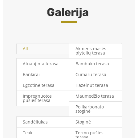
Galerija
All
Akmens masės
plytelių terasa
Atnaujinta terasa
Bambuko terasa
Bankirai
Cumaru terasa
Egzotinė terasa
Hazelnut terasa
Impregnuotos
Maumedžio terasa
pušies terasa
Polikarbonato
stoginė
Sandėliukas
Stoginė
Teak
Termo pušies
terasa