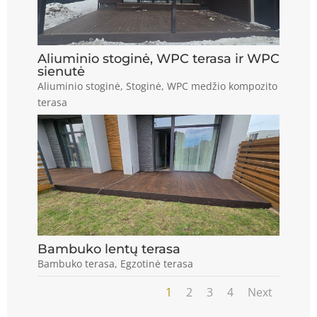
Aliuminio stoginė, WPC terasa ir WPC
sienutė
Aliuminio stoginė
,
Stoginė
,
WPC medžio kompozito
terasa
Bambuko lentų terasa
Bambuko terasa
,
Egzotinė terasa
1
2
3
4
Next