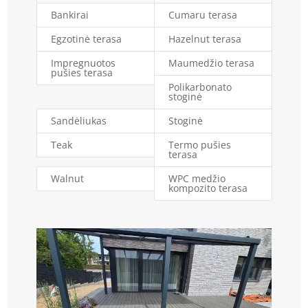
Bankirai
Cumaru terasa
Egzotinė terasa
Hazelnut terasa
Impregnuotos
Maumedžio terasa
pušies terasa
Polikarbonato
stoginė
Sandėliukas
Stoginė
Teak
Termo pušies
terasa
Walnut
WPC medžio
kompozito terasa