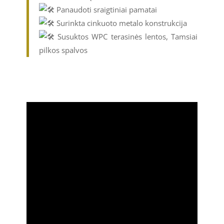
Panaudoti sraigtiniai pamatai
Surinkta cinkuoto metalo konstrukcija
Susuktos WPC terasinės lentos, Tamsiai
pilkos spalvos