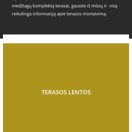
medžiagų komplektą terasai, gausite iš mūsų ir visą
reikalinga informaciją apie terasos montavimą.
TERASOS LENTOS