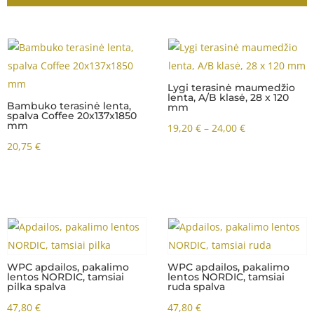
This
This
product
product
has
has
Lygi terasinė maumedžio
Lygi terasinė maumedžio
lenta, A/B klasė, 28 x 120
lenta, A/B klasė, 28 x 143
multiple
multiple
mm
mm
variants.
variants.
Price
Price
19,20
€
–
24,00
€
23,20
€
–
29,00
€
The
The
range:
range:
options
options
19,20 €
23,20 €
may
may
through
through
be
be
24,00 €
29,00 €
chosen
chosen
on
on
the
the
This
WPC apdailos, pakalimo
product
product
lentos NORDIC, tamsiai
product
page
ruda spalva
page
has
WPC Terasinė lenta
47,80
€
NORDIC 20x150mm, tamsi