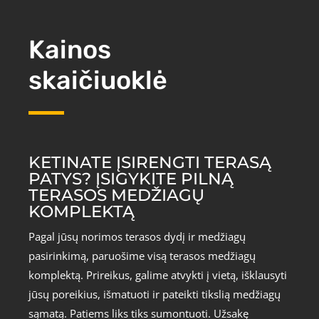
Kainos
skaičiuoklė
KETINATE ĮSIRENGTI TERASĄ
PATYS? ĮSIGYKITE PILNĄ
TERASOS MEDŽIAGŲ
KOMPLEKTĄ
Pagal jūsų norimos terasos dydį ir medžiagų
pasirinkimą, paruošime visą terasos medžiagų
komplektą. Prireikus, galime atvykti į vietą, išklausyti
jūsų poreikius, išmatuoti ir pateikti tikslią medžiagų
sąmatą. Patiems liks tiks sumontuoti. Užsakę