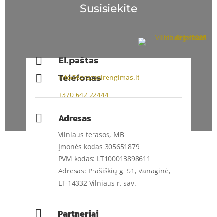
Susisiekite

El.paštas

Telefonas
info@terasosirengimas.lt
+370
642 22444
Adresas

Vilniaus terasos, MB
Įmonės kodas 305651879
PVM kodas: LT100013898611
Adresas: Prašiškių g. 51, Vanaginė,
LT-14332 Vilniaus r. sav.
Partneriai
