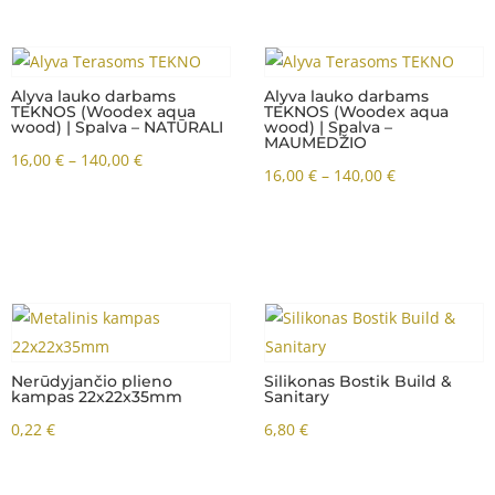
This
This
product
product
has
has
Alyva lauko darbams
Alyva lauko darbams
TEKNOS (Woodex aqua
TEKNOS (Woodex aqua
multiple
multiple
wood) | Spalva – NATŪRALI
wood) | Spalva –
MAUMEDŽIO
variants.
variants.
Price
16,00
€
–
140,00
€
Price
16,00
€
–
140,00
€
The
The
range:
range:
options
options
16,00 €
16,00 €
may
may
through
through
be
be
140,00 €
140,00 €
chosen
chosen
on
on
the
the
product
Nerūdyjančio plieno
product
Silikonas Bostik Build &
kampas 22x22x35mm
Sanitary
page
page
0,22
€
6,80
€