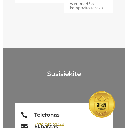
WPC medžio
kompozito terasa
Susisiekite

Telefonas
+370
642 22444

El.paštas