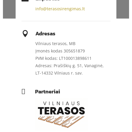
info@terasosirengimas.lt
Adresas

Vilniaus terasos, MB
Įmonės kodas 305651879
PVM kodas: LT100013898611
Adresas: Prašiškių g. 51, Vanaginė,
LT-14332 Vilniaus r. sav.
Partneriai
