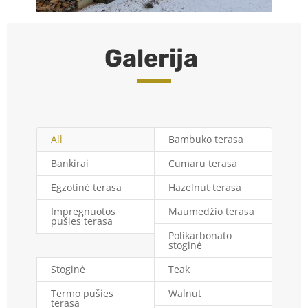
Galerija
All
Bambuko terasa
Bankirai
Cumaru terasa
Egzotinė terasa
Hazelnut terasa
Impregnuotos
Maumedžio terasa
pušies terasa
Polikarbonato
stoginė
Stoginė
Teak
Termo pušies
Walnut
terasa