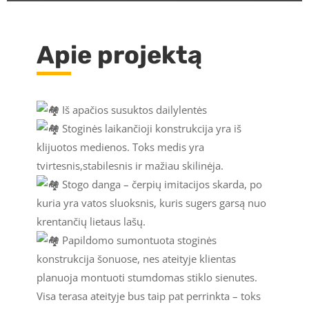
Apie projektą
I
š apačios susuktos dailylentės
Stoginės laikančioji konstrukcija yra iš
klijuotos medienos. Toks medis yra
tvirtesnis,stabilesnis ir mažiau skilinėja.
Stogo danga – čerpių imitacijos skarda, po
kuria yra vatos sluoksnis, kuris sugers garsą nuo
krentančių lietaus lašų.
Papildomo s
umontuota stoginės
konstrukcija šonuose, nes ateityje klientas
planuoja montuoti stumdomas stiklo sienutes.
Visa terasa ateityje bus taip pat perrinkta – toks