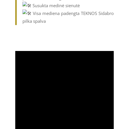
Susukta medinė sienutė
Visa mediena padengta TEKNOS Sidabro
pilka spalva