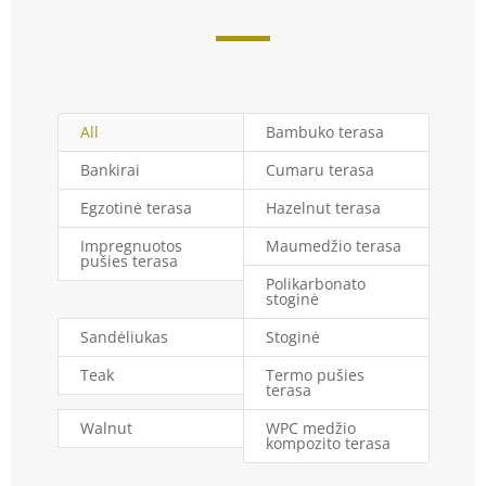
All
Bambuko terasa
Bankirai
Cumaru terasa
Egzotinė terasa
Hazelnut terasa
Impregnuotos
Maumedžio terasa
pušies terasa
Polikarbonato
stoginė
Sandėliukas
Stoginė
Teak
Termo pušies
terasa
Walnut
WPC medžio
kompozito terasa