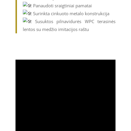
Panaudoti sraigtiniai pamatai
Surinkta cinkuoto metalo konstrukcija
Susuktos pilnavidurės WPC terasinės
lentos su medžio imitacijos raštu