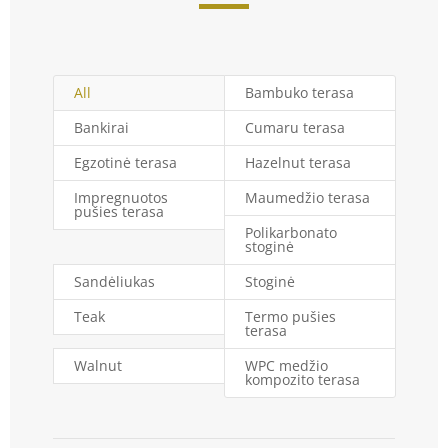
All
Bambuko terasa
Bankirai
Cumaru terasa
Egzotinė terasa
Hazelnut terasa
Impregnuotos
Maumedžio terasa
pušies terasa
Polikarbonato
stoginė
Sandėliukas
Stoginė
Teak
Termo pušies
terasa
Walnut
WPC medžio
kompozito terasa