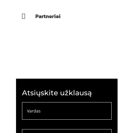
Partneriai

Atsiųskite užklausą