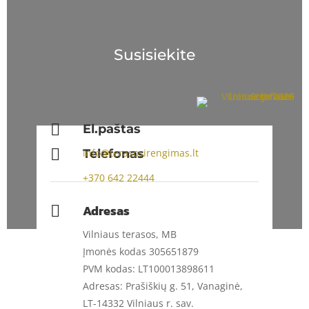
Susisiekite

El.paštas

Telefonas
info@terasosirengimas.lt
+370
642 22444
Adresas

Vilniaus terasos, MB
Įmonės kodas 305651879
PVM kodas: LT100013898611
Adresas: Prašiškių g. 51, Vanaginė,
LT-14332 Vilniaus r. sav.