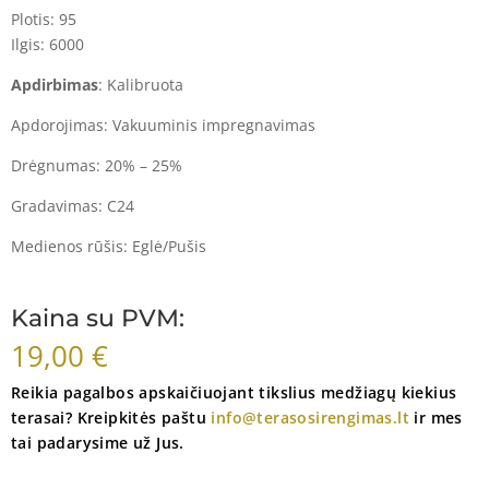
Plotis: 95
Ilgis: 6000
Apdirbimas
:
Kalibruota
Apdorojimas:
Vakuuminis impregnavimas
Drėgnumas:
20% – 25%
Gradavimas:
C24
Medienos rūšis:
Eglė/Pušis
Kaina su PVM:
19,00
€
Reikia pagalbos apskaičiuojant tikslius medžiagų kiekius
terasai? Kreipkitės paštu
info@terasosirengimas.lt
ir mes
tai padarysime už Jus.