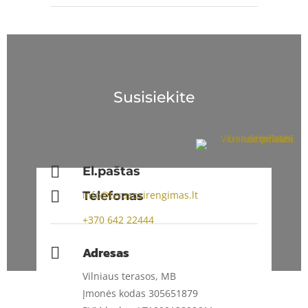
Susisiekite

El.paštas

Telefonas
info@terasosirengimas.lt
+370
642 22444
Adresas

Vilniaus terasos, MB
Įmonės kodas 305651879