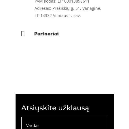
PVM kodas: LT100013898611
Adresas: Prašiškių g. 51, Vanaginė,
LT-14332 Vilniaus r. sav.
Partneriai

Atsiųskite užklausą