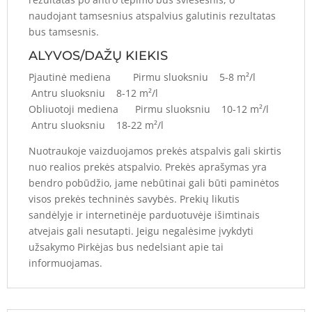
naudojant tamsesnius atspalvius galutinis rezultatas
bus tamsesnis.
ALYVOS/DAŽŲ KIEKIS
Pjautinė mediena Pirmu sluoksniu 5-8 m²/l
Antru sluoksniu 8-12 m²/l
Obliuotoji mediena Pirmu sluoksniu 10-12 m²/l
Antru sluoksniu 18-22 m²/l
Nuotraukoje vaizduojamos prekės atspalvis gali skirtis
nuo realios prekės atspalvio. Prekės aprašymas yra
bendro pobūdžio, jame nebūtinai gali būti paminėtos
visos prekės techninės savybės. Prekių likutis
sandėlyje ir internetinėje parduotuvėje išimtinais
atvejais gali nesutapti. Jeigu negalėsime įvykdyti
užsakymo Pirkėjas bus nedelsiant apie tai
informuojamas.