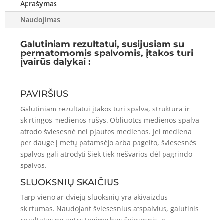
PILKA
Aprašymas
Naudojimas
Galutiniam rezultatui, susijusiam su
permatomomis spalvomis, įtakos turi
įvairūs dalykai :
PAVIRŠIUS
Galutiniam rezultatui įtakos turi spalva, struktūra ir
skirtingos medienos rūšys. Obliuotos medienos spalva
atrodo šviesesnė nei pjautos medienos. Jei mediena
per daugelį metų patamsėjo arba pagelto, šviesesnės
spalvos gali atrodyti šiek tiek nešvarios dėl pagrindo
spalvos.
SLUOKSNIŲ SKAIČIUS
Tarp vieno ar dviejų sluoksnių yra akivaizdus
skirtumas. Naudojant šviesesnius atspalvius, galutinis
rezultatas po antro tepimo bus šviesesnis, o