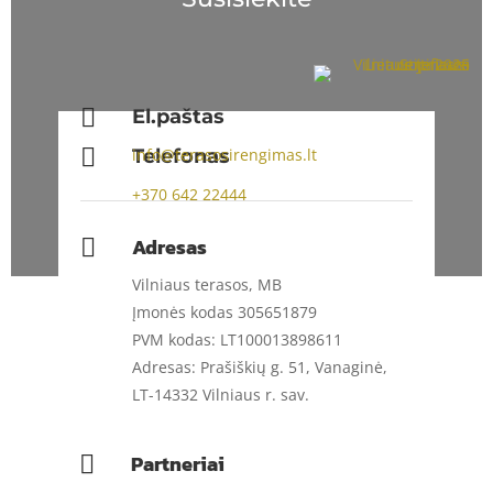

El.paštas

Telefonas
info@terasosirengimas.lt
+370
642 22444
Adresas

Vilniaus terasos, MB
Įmonės kodas 305651879
PVM kodas: LT100013898611
Adresas: Prašiškių g. 51, Vanaginė,
LT-14332 Vilniaus r. sav.
Partneriai
