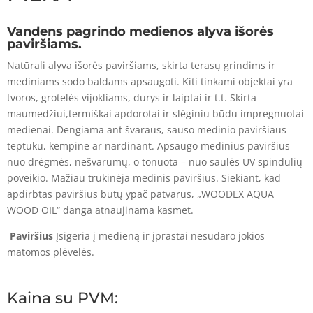
Vandens pagrindo medienos alyva išorės
paviršiams.
Natūrali alyva išorės paviršiams, skirta terasų grindims ir
mediniams sodo baldams apsaugoti. Kiti tinkami objektai yra
tvoros, grotelės vijokliams, durys ir laiptai ir t.t. Skirta
maumedžiui,termiškai apdorotai ir slėginiu būdu impregnuotai
medienai. Dengiama ant švaraus, sauso medinio paviršiaus
teptuku, kempine ar nardinant. Apsaugo medinius paviršius
nuo drėgmės, nešvarumų, o tonuota – nuo saulės UV spindulių
poveikio. Mažiau trūkinėja medinis paviršius. Siekiant, kad
apdirbtas paviršius būtų ypač patvarus, „WOODEX AQUA
WOOD OIL“ danga atnaujinama kasmet.
Paviršius
Įsigeria į medieną ir įprastai nesudaro jokios
matomos plėvelės.
Kaina su PVM: