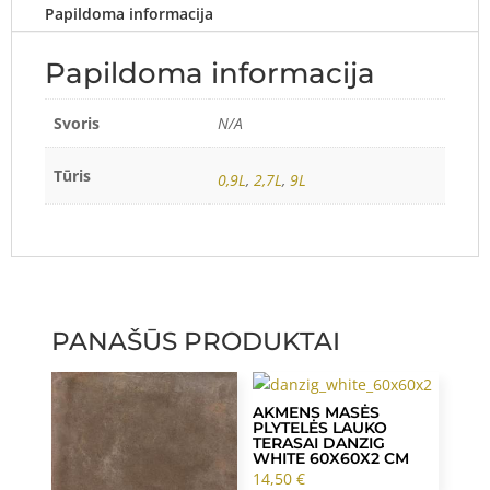
Papildoma informacija
Papildoma informacija
Svoris
N/A
Tūris
0,9L
,
2,7L
,
9L
PANAŠŪS PRODUKTAI
AKMENS MASĖS
PLYTELĖS LAUKO
TERASAI DANZIG
WHITE 60X60X2 CM
14,50
€