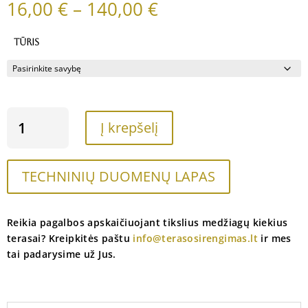
Price
16,00
€
–
140,00
€
range:
16,00 €
TŪRIS
through
140,00 €
PRODUKTO
Į krepšelį
KIEKIS:
ALYVA
LAUKO
TECHNINIŲ DUOMENŲ LAPAS
DARBAMS
TEKNOS
(WOODEX
AQUA
Reikia pagalbos apskaičiuojant tikslius medžiagų kiekius
WOOD)
terasai? Kreipkitės paštu
info@terasosirengimas.lt
ir mes
|
tai padarysime už Jus.
SPALVA
-
AKMENS