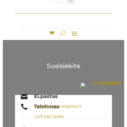
Susisiekite

El.paštas

Telefonas
info@terasosirengimas.lt
+370
642 22444