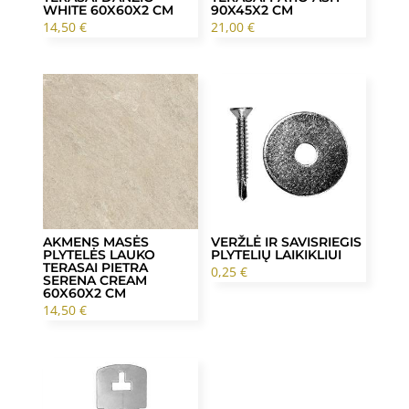
WHITE 60X60X2 CM
90X45X2 CM
14,50
€
21,00
€
AKMENS MASĖS
VERŽLĖ IR SAVISRIEGIS
PLYTELĖS LAUKO
PLYTELIŲ LAIKIKLIUI
TERASAI PIETRA
0,25
€
SERENA CREAM
60X60X2 CM
14,50
€