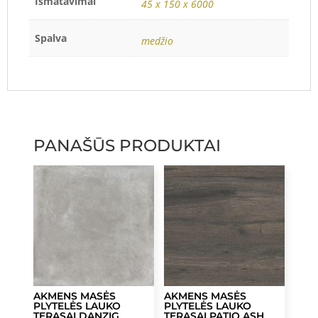
Išmatavimai
45 x 150 x 6000
Spalva
medžio
PANAŠŪS PRODUKTAI
AKMENS MASĖS
AKMENS MASĖS
PLYTELĖS LAUKO
PLYTELĖS LAUKO
TERASAI DANZIG
TERASAI PATIO ASH