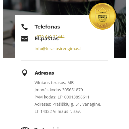

Telefonas
+370
642 22444

El.paštas
info@terasosirengimas.lt
Adresas

Vilniaus terasos, MB
Įmonės kodas 305651879
PVM kodas: LT100013898611
Adresas: Prašiškių g. 51, Vanaginė,
LT-14332 Vilniaus r. sav.