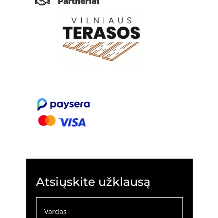
Partneriai

Atsiųskite užklausą