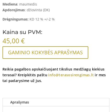
Mediena
: maumedis
Apdorojimas
: džiovinta (DK)
Drėgningumas:
KD 12 % +/-2 %
Kaina su PVM:
45,00
€
GAMINIO KOKYBĖS APRAŠYMAS
Reikia pagalbos apskaičiuojant tikslius medžiagų kiekius
terasai? Kreipkitės paštu
info@terasosirengimas.lt
ir mes
tai padarysime už Jus.
Aprašymas