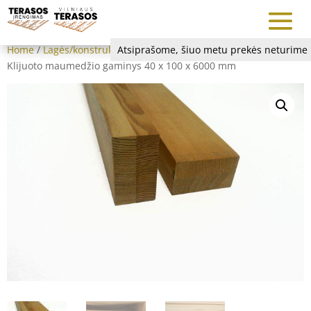
Home
/
Lagės/konstrukcijos karkasams
Atsiprašome, šiuo metu prekės neturime
/
Klijuota mediena
/
Klijuoto maumedžio gaminys 40 x 100 x 6000 mm