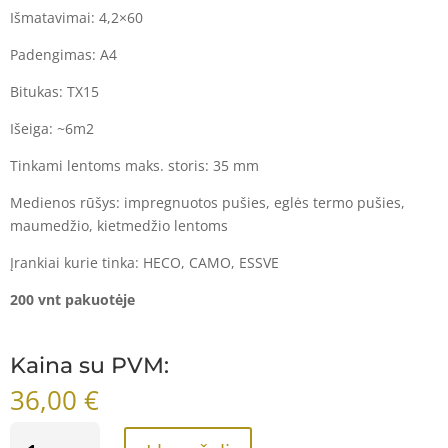
Išmatavimai: 4,2×60
Padengimas: A4
Bitukas: TX15
Išeiga: ~6m2
Tinkami lentoms maks. storis: 35 mm
Medienos rūšys: impregnuotos pušies, eglės termo pušies,
maumedžio, kietmedžio lentoms
Įrankiai kurie tinka: HECO, CAMO, ESSVE
200 vnt pakuotėje
Kaina su PVM:
36,00
€
PRODUKTO