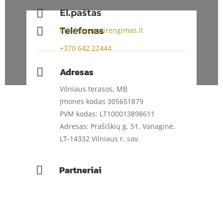

El.paštas

Telefonas
info@terasosirengimas.lt
+370
642 22444
Adresas

Vilniaus terasos, MB
Įmonės kodas 305651879
PVM kodas: LT100013898611
Adresas: Prašiškių g. 51, Vanaginė,
LT-14332 Vilniaus r. sav.
Partneriai
