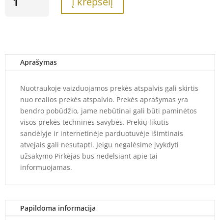
Į krepšelį
KIEKIS:
HECO
MEDSRAIGČIAI
TERASAI
A4
PADENGIMU
Aprašymas
4.2X60
MM
Nuotraukoje vaizduojamos prekės atspalvis gali skirtis
(200
nuo realios prekės atspalvio. Prekės aprašymas yra
VNT.)
bendro pobūdžio, jame nebūtinai gali būti paminėtos
visos prekės techninės savybės. Prekių likutis
sandėlyje ir internetinėje parduotuvėje išimtinais
atvejais gali nesutapti. Jeigu negalėsime įvykdyti
užsakymo Pirkėjas bus nedelsiant apie tai
informuojamas.
Papildoma informacija