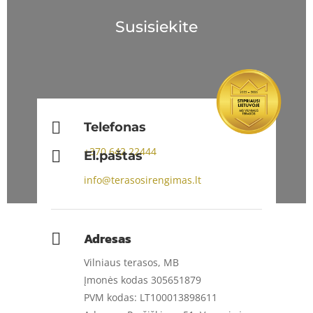
Susisiekite

Telefonas
+370
642 22444

El.paštas
info@terasosirengimas.lt
Adresas

Vilniaus terasos, MB
Įmonės kodas 305651879
PVM kodas: LT100013898611