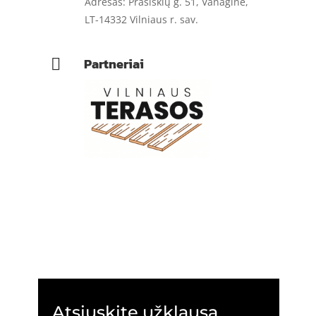
Adresas: Prašiškių g. 51, Vanaginė,
LT-14332 Vilniaus r. sav.
Partneriai

Atsiųskite užklausą