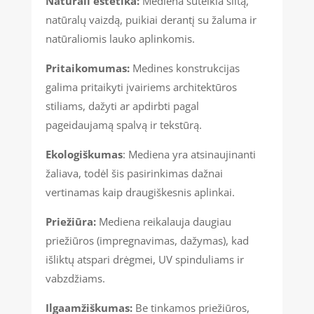
Natūrali estetika:
Mediena suteikia šiltą,
natūralų vaizdą, puikiai derantį su žaluma ir
natūraliomis lauko aplinkomis.
Pritaikomumas:
Medines konstrukcijas
galima pritaikyti įvairiems architektūros
stiliams, dažyti ar apdirbti pagal
pageidaujamą spalvą ir tekstūrą.
Ekologiškumas
: Mediena yra atsinaujinanti
žaliava, todėl šis pasirinkimas dažnai
vertinamas kaip draugiškesnis aplinkai.
Priežiūra:
Mediena reikalauja daugiau
priežiūros (impregnavimas, dažymas), kad
išliktų atspari drėgmei, UV spinduliams ir
vabzdžiams.
Ilgaamžiškumas:
Be tinkamos priežiūros,