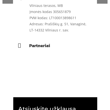
Vilniaus terasos, MB
Įmonės kodas 305651879
PVM kodas: LT100013898611
Adresas: Prašiškių g. 51, Vanaginė,
LT-14332 Vilniaus r. sav.
Partneriai

Atsiųskite užklausą