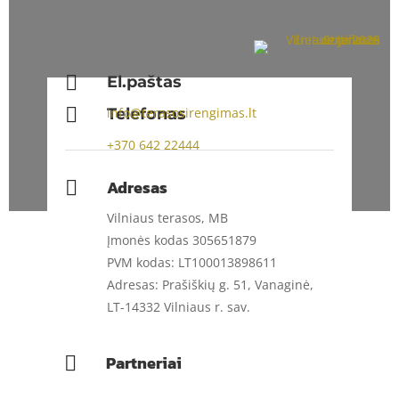

El.paštas

Telefonas
info@terasosirengimas.lt
+370
642 22444
Adresas

Vilniaus terasos, MB
Įmonės kodas 305651879
PVM kodas: LT100013898611
Adresas: Prašiškių g. 51, Vanaginė,
LT-14332 Vilniaus r. sav.
Partneriai
