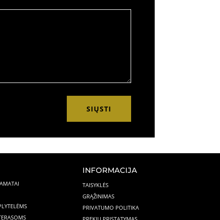
SIŲSTI
INFORMACIJA
PAMATAI
TAISYKLĖS
GRĄŽINIMAS
 PLYTELĖMS
PRIVATUMO POLITIKA
 TERASOMS
PREKIŲ PRISTATYMAS