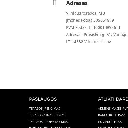
Adresas

Vilniaus terasos, MB
Įmonės kodas 305651879
PVM kodas: LT100013898611
Adresas: Prašiškių g. 51, Vanagi
LT-14332 Vilniaus r. sav.
PASLAUGOS
ATLIKTI DARB
TERASOS ĮRENGIMAS
AKMENS MASĖS PLY
TERASOS ATNAUJINIMAS
BAMBUKO TERASA
TERASOS PROJEKTAVIMAS
CUMARU TERASA