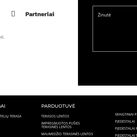
Partneriai

nė,
AI
PARDUOTUVĖ
SRAIGTINIAI 
TELIŲ TERASA
TERASOS LENTOS
PJEDESTALAI
IMPREGNUOTOS PUŠIES
TERASINĖS LENTOS
PJEDESTALAI
MAUMEDŽIO TERASINĖS LENTOS
PJEDESTALAI