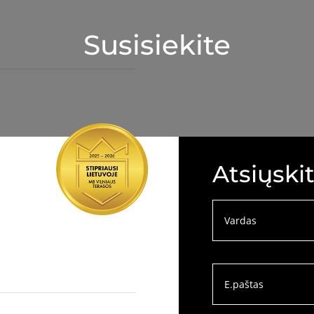
Susisiekite
Atsiųski