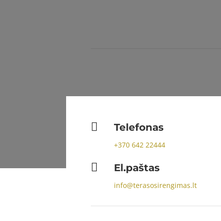

Telefonas
+370
642 22444

El.paštas
info@terasosirengimas.lt