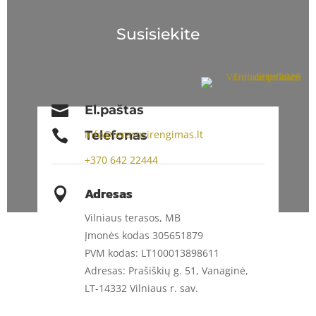
Susisiekite

El.paštas

Telefonas
info@terasosirengimas.lt
+370
642 22444
Adresas

Vilniaus terasos, MB
Įmonės kodas 305651879
PVM kodas: LT100013898611
Adresas: Prašiškių g. 51, Vanaginė,
LT-14332 Vilniaus r. sav.