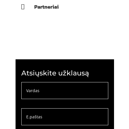
Partneriai

Atsiųskite užklausą