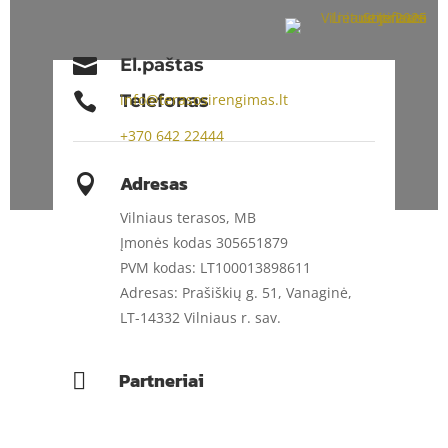

El.paštas

Telefonas
info@terasosirengimas.lt
+370
642 22444
Adresas

Vilniaus terasos, MB
Įmonės kodas 305651879
PVM kodas: LT100013898611
Adresas: Prašiškių g. 51, Vanaginė,
LT-14332 Vilniaus r. sav.
Partneriai
