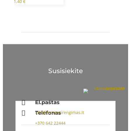
1,40
€
Susisiekite

El.paštas

Telefonas
info@terasosirengimas.lt
+370
642 22444