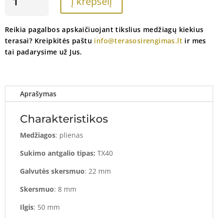
Į krepšelį
KIEKIS:
MEDSRAIGTIS
8X50
Reikia pagalbos apskaičiuojant tikslius medžiagų kiekius
LAGEI
terasai? Kreipkitės paštu
info@terasosirengimas.lt
ir mes
PRISUKTI
tai padarysime už Jus.
PRIE
SRAIGTINIO
PAMATO
(50
Aprašymas
VNT.)
Charakteristikos
Medžiagos
: plienas
Sukimo antgalio tipas:
TX40
Galvutės skersmuo
: 22 mm
Skersmuo
: 8 mm
Ilgis
: 50 mm