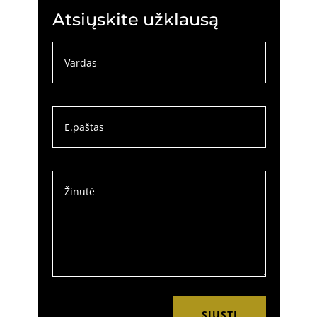
Atsiųskite užklausą
SIŲSTI