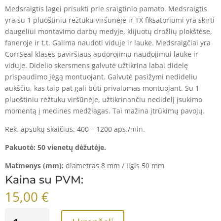
Medsraigtis lagei prisukti prie sraigtinio pamato. Medsraigtis
yra su 1 pluoštiniu rėžtuku viršūnėje ir TX fiksatoriumi yra skirti
daugeliui montavimo darbų medyje, klijuotų drožlių plokštėse,
faneroje ir t.t. Galima naudoti viduje ir lauke. Medsraigčiai yra
CorrSeal klasės paviršiaus apdorojimu naudojimui lauke ir
viduje. Didelio skersmens galvutė užtikrina labai didelę
prispaudimo jėgą montuojant. Galvutė pasižymi nedideliu
aukščiu, kas taip pat gali būti privalumas montuojant. Su 1
pluoštiniu rėžtuku viršūnėje, užtikrinančiu nedidelį įsukimo
momentą į medines medžiagas. Tai mažina įtrūkimų pavojų.
Rek. apsukų skaičius: 400 – 1200 aps./min.
Pakuotė: 50 vienetų dėžutėje.
Matmenys (mm):
d
iametras 8 mm / Ilgis 50 mm
Kaina su PVM:
15,00
€
PRODUKTO