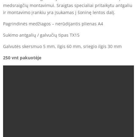
medsraigčių montavimui. Sraigtas specialiai pritaikytu antgaliu
ir montavimo įrankiu yra įsukamas į šoninę lentos dalį.
Pagrindinės medžiagos – nerūdijantis plienas A4
Sukimo antgalių / galvučių tipas TX15
Galvutės skersmuo 5 mm, ilgis 60 mm, sriegio ilgis 30 mm
250 vnt pakuotėje