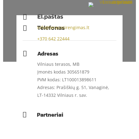

El.paštas

Telefonas
info@terasosirengimas.lt
+370
642 22444
Adresas

Vilniaus terasos, MB
Įmonės kodas 305651879
PVM kodas: LT100013898611
Adresas: Prašiškių g. 51, Vanaginė,
LT-14332 Vilniaus r. sav.
Partneriai
