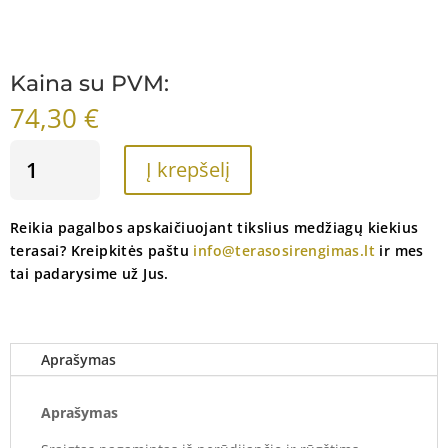
Kaina su PVM:
74,30
€
PRODUKTO
Į krepšelį
KIEKIS:
ESSVE
MEDSRAIGČIAI
Reikia pagalbos apskaičiuojant tikslius medžiagų kiekius
TERASOMS
terasai? Kreipkitės paštu
info@terasosirengimas.lt
ir mes
A4
tai padarysime už Jus.
4.8X60
(250
VNT.)
Aprašymas
Aprašymas