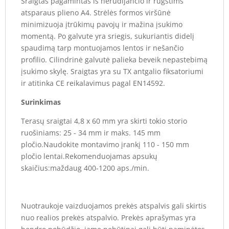
Sraigtas pagamintas iš nerūdijančio ir rūgštims
atsparaus plieno A4. Strėlės formos viršūnė
minimizuoja įtrūkimų pavojų ir mažina įsukimo
momentą. Po galvute yra sriegis, sukuriantis didelį
spaudimą tarp montuojamos lentos ir nešančio
profilio. Cilindrinė galvutė palieka beveik nepastebimą
įsukimo skylę. Sraigtas yra su TX antgalio fiksatoriumi
ir atitinka CE reikalavimus pagal EN14592.
Surinkimas
Terasų sraigtai 4,8 x 60 mm yra skirti tokio storio
ruošiniams: 25 - 34 mm ir maks. 145 mm
pločio.Naudokite montavimo įrankį 110 - 150 mm
pločio lentai.Rekomenduojamas apsukų
skaičius:maždaug 400-1200 aps./min.
Nuotraukoje vaizduojamos prekės atspalvis gali skirtis
nuo realios prekės atspalvio. Prekės aprašymas yra