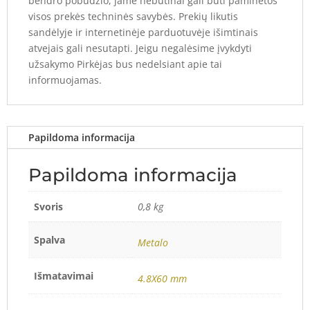
bendro pobūdžio, jame nebūtinai gali būti paminėtos
visos prekės techninės savybės. Prekių likutis
sandėlyje ir internetinėje parduotuvėje išimtinais
atvejais gali nesutapti. Jeigu negalėsime įvykdyti
užsakymo Pirkėjas bus nedelsiant apie tai
informuojamas.
Papildoma informacija
Papildoma informacija
Svoris
0,8 kg
Spalva
Metalo
Išmatavimai
4.8X60 mm