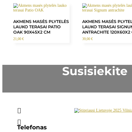
AKMENS MASĖS PLYTELĖS
AKMENS MASĖS PLYTE
LAUKO TERASAI PATIO
LAUKO TERASAI SIGNU
OAK 90X45X2 CM
ANTRACHITE 120X60X2
21,00
€
39,00
€
Susisiekite


Telefonas