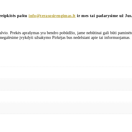
reipkitės paštu
info@terasosirengimas.lt
ir mes tai padarysime už Jus
palvio. Prekės aprašymas yra bendro pobūdžio, jame nebūtinai gali būti paminėto
igu negalėsime įvykdyti užsakymo Pirkėjas bus nedelsiant apie tai informuojamas.