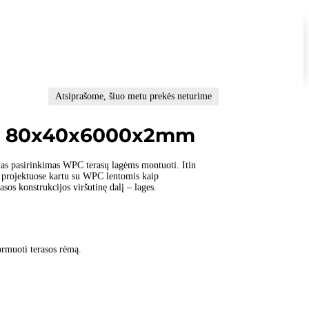
Atsiprašome, šiuo metu prekės neturime
gė 80x40x6000x2mm
mas pasirinkimas WPC terasų lagėms montuoti. Itin
ų projektuose kartu su WPC lentomis kaip
rasos konstrukcijos viršutinę dalį – lages.
formuoti terasos rėmą.