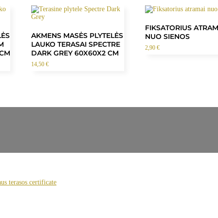
FIKSATORIUS ATRAM
LĖS
AKMENS MASĖS PLYTELĖS
NUO SIENOS
M
LAUKO TERASAI SPECTRE
2,90
€
 CM
DARK GREY 60X60X2 CM
14,50
€