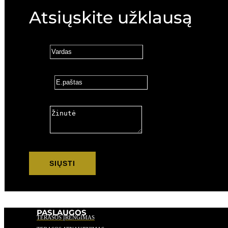
Atsiųskite užklausą
Vardas
E.paštas
Žinutė
SIŲSTI
PASLAUGOS
TERASOS ĮRENGIMAS