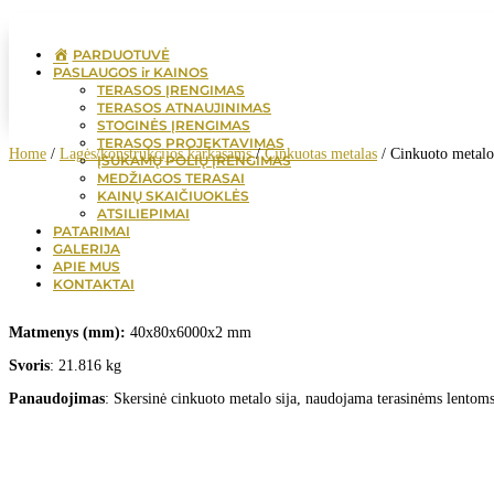
PARDUOTUVĖ
PASLAUGOS ir KAINOS
TERASOS ĮRENGIMAS
TERASOS ATNAUJINIMAS
STOGINĖS ĮRENGIMAS
TERASOS PROJEKTAVIMAS
Home
/
Lagės/konstrukcijos karkasams
/
Cinkuotas metalas
/ Cinkuoto metal
ĮSUKAMŲ POLIŲ ĮRENGIMAS
MEDŽIAGOS TERASAI
KAINŲ SKAIČIUOKLĖS
ATSILIEPIMAI
PATARIMAI
GALERIJA
APIE MUS
KONTAKTAI
Matmenys (mm):
40x80x6000x2 mm
Svoris
: 21.816 kg
Panaudojimas
: Skersinė cinkuoto metalo sija, naudojama terasinėms lentoms 