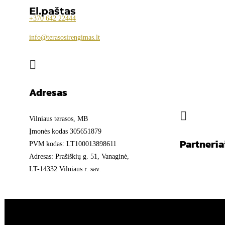
El.paštas
+370
642 22444
info@terasosirengimas.lt

Adresas

Vilniaus terasos, MB
Įmonės kodas 305651879
Partneria
PVM kodas: LT100013898611
Adresas: Prašiškių g. 51, Vanaginė,
LT-14332 Vilniaus r. sav.