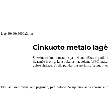
o lagė 80x40x6000x2mm
Cinkuoto metalo la
Skersinė cinkuoto metalo sija – ekonomiškas ir patiki
ilgaamžė ir tvirta konstrukcija, naudojama WPC teras
gulekšnis/lagė. Ši sija puikiai tiks norint suformuoti te
kloti ant kieto vienalyčio pagrindo, pvz. betono. Ši sija puikiai tiks norint su