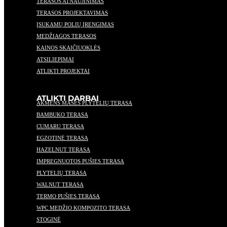
TERASOS ATNAUJINIMAS
TERASOS PROJEKTAVIMAS
ĮSUKAMŲ POLIŲ ĮRENGIMAS
MEDŽIAGOS TERASOS
KAINOS SKAIČIUOKLĖS
ATSILIEPIMAI
ATLIKTI PROJEKTAI
ATLIKTI DARBAI
AKMENS MASĖS PLYTELIŲ TERASA
BAMBUKO TERASA
CUMARU TERASA
EGZOTINĖ TERASA
HAZELNUT TERASA
IMPREGNUOTOS PUŠIES TERASA
PLYTELIŲ TERASA
WALNUT TERASA
TERMO PUŠIES TERASA
WPC MEDŽIO KOMPOZITO TERASA
STOGINĖ