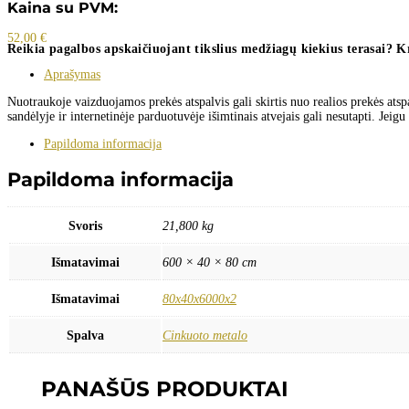
Kaina su PVM:
52,00
€
Reikia pagalbos apskaičiuojant tikslius medžiagų kiekius terasai? K
Aprašymas
Nuotraukoje vaizduojamos prekės atspalvis gali skirtis nuo realios prekės ats
sandėlyje ir internetinėje parduotuvėje išimtinais atvejais gali nesutapti. Je
Papildoma informacija
Papildoma informacija
Svoris
21,800 kg
Išmatavimai
600 × 40 × 80 cm
Išmatavimai
80x40x6000x2
Spalva
Cinkuoto metalo
PANAŠŪS PRODUKTAI