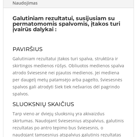
Naudojimas
Galutiniam rezultatui, susijusiam su
permatomomis spalvomis, įtakos turi
įvairūs dalykai :
PAVIRŠIUS
Galutiniam rezultatui įtakos turi spalva, struktūra ir
skirtingos medienos rūšys. Obliuotos medienos spalva
atrodo šviesesnė nei pjautos medienos. Jei mediena
per daugelį metų patamsėjo arba pagelto, šviesesnės
spalvos gali atrodyti šiek tiek nešvarios dėl pagrindo
spalvos.
SLUOKSNIŲ SKAIČIUS
Tarp vieno ar dviejų sluoksnių yra akivaizdus
skirtumas. Naudojant šviesesnius atspalvius, galutinis
rezultatas po antro tepimo bus šviesesnis, o
naudojant tamsesnius atspalvius galutinis rezultatas