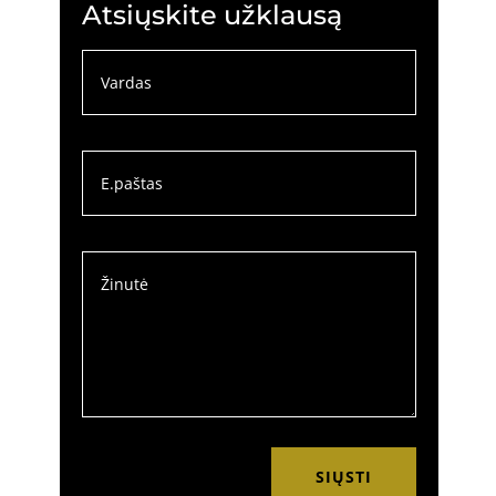
Atsiųskite užklausą
SIŲSTI