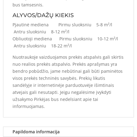
bus tamsesnis.
ALYVOS/DAŽŲ KIEKIS
Pjautinė mediena Pirmu sluoksniu 5-8 m²/l
Antru sluoksniu 8-12 m²/l
Obliuotoji mediena Pirmu sluoksniu 10-12 m²/l
Antru sluoksniu 18-22 m²/l
Nuotraukoje vaizduojamos prekės atspalvis gali skirtis
nuo realios prekės atspalvio. Prekės aprašymas yra
bendro pobūdžio, jame nebūtinai gali būti paminėtos
visos prekės techninės savybės. Prekių likutis
sandėlyje ir internetinėje parduotuvėje išimtinais
atvejais gali nesutapti. Jeigu negalėsime įvykdyti
užsakymo Pirkėjas bus nedelsiant apie tai
informuojamas.
Papildoma informacija