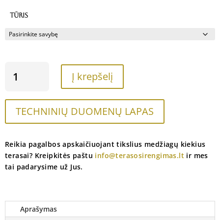
range:
16,00 €
TŪRIS
through
140,00 €
PRODUKTO
Į krepšelį
KIEKIS:
ALYVA
LAUKO
TECHNINIŲ DUOMENŲ LAPAS
DARBAMS
TEKNOS
(WOODEX
AQUA
Reikia pagalbos apskaičiuojant tikslius medžiagų kiekius
WOOD)
terasai? Kreipkitės paštu
info@terasosirengimas.lt
ir mes
|
tai padarysime už Jus.
SPALVA
-
JUODA
Aprašymas