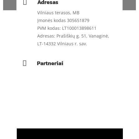
Adresas

Vilniaus terasos, MB
Įmonės kodas 305651879
PVM kodas: LT100013898611
Adresas: Prašiškių g. 51, Vanaginė,
LT-14332 Vilniaus r. sav.
Partneriai
