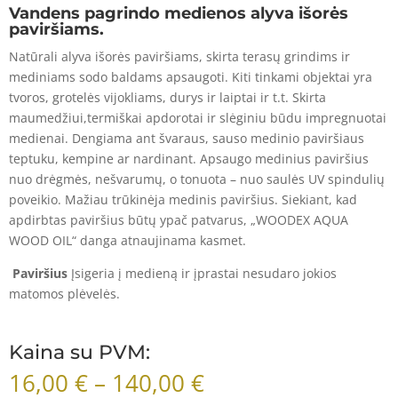
Vandens pagrindo medienos alyva išorės
paviršiams.
Natūrali alyva išorės paviršiams, skirta terasų grindims ir
mediniams sodo baldams apsaugoti. Kiti tinkami objektai yra
tvoros, grotelės vijokliams, durys ir laiptai ir t.t. Skirta
maumedžiui,termiškai apdorotai ir slėginiu būdu impregnuotai
medienai. Dengiama ant švaraus, sauso medinio paviršiaus
teptuku, kempine ar nardinant. Apsaugo medinius paviršius
nuo drėgmės, nešvarumų, o tonuota – nuo saulės UV spindulių
poveikio. Mažiau trūkinėja medinis paviršius. Siekiant, kad
apdirbtas paviršius būtų ypač patvarus, „WOODEX AQUA
WOOD OIL“ danga atnaujinama kasmet.
Paviršius
Įsigeria į medieną ir įprastai nesudaro jokios
matomos plėvelės.
Kaina su PVM:
Price
16,00
€
–
140,00
€