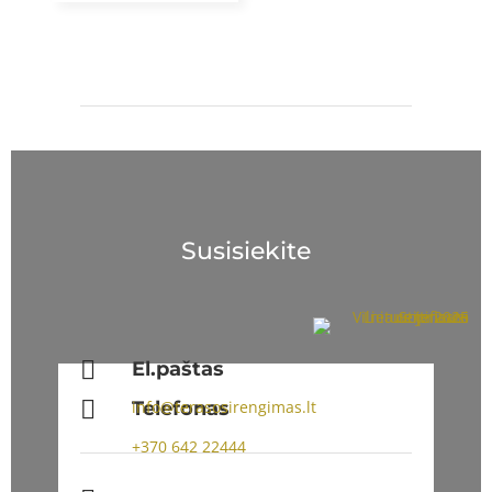
Susisiekite

El.paštas

Telefonas
info@terasosirengimas.lt
+370
642 22444