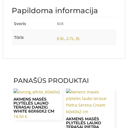
Papildoma informacija
Svoris
N/A
Tūris
0,9L
,
2,7L
,
9L
PANAŠŪS PRODUKTAI
AKMENS MASĖS
PLYTELĖS LAUKO
TERASAI DANZIG
WHITE 60X60X2 CM
14,50
€
AKMENS MASĖS
PLYTELĖS LAUKO
TERASAI PIETRA