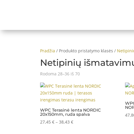
Pradžia
/ Produkto pristatymo klasės /
Netipini
Netipinių išmatavimų
Rodoma 28–36 iš 70
WPC
NOR
WPC Terasinė lenta NORDIC
20x150mm, ruda spalva
47,
Price
27,45
€
–
38,43
€
range: