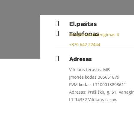

El.paštas

Telefonas
info@terasosirengimas.lt
+370
642 22444
Adresas

Vilniaus terasos, MB
Įmonės kodas 305651879
PVM kodas: LT100013898611
Adresas: Prašiškių g. 51, Vanagi
LT-14332 Vilniaus r. sav.