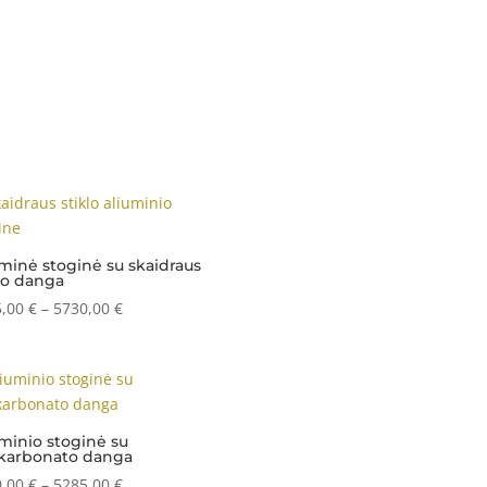
minė stoginė su skaidraus
lo danga
Price
5,00
€
–
5730,00
€
range:
2235,00 €
through
5730,00 €
minio stoginė su
ikarbonato danga
Price
0,00
€
–
5285,00
€