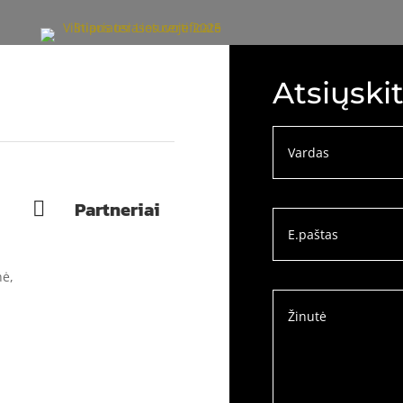
Atsiųski
Partneriai

nė,