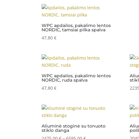
27,45 €
through
38,43 €
WPC apdailos, pakalimo lentos
NORDIC, tamsiai pilka spalva
47,80
€
WPC apdailos, pakalimo lentos
Aliu
NORDIC, ruda spalva
stik
47,80
€
223
Aliuminė stoginė su tonuoto
Aliu
stiklo danga
pol
Price
2475,00
€
–
6595,00
€
204