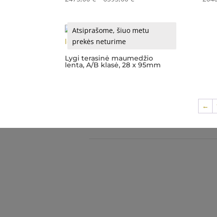
range:
2475,00 €
Atsiprašome, šiuo metu
through
prekės neturime
6595,00 €
Lygi terasinė maumedžio
lenta, A/B klasė, 28 x 95mm
←