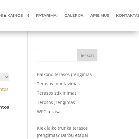
 ir KAINOS
PATARIMAI
GALERIJA
APIE MUS
KONTAKTAI
Ieškoti
Balkono terasos įrengimas
Terasos montavimas
Terasos stiklinimas
Terosos įrengimas
ntos
WPC terasa
Kiek laiko trunka terasos
įrengimas? Darbų etapai