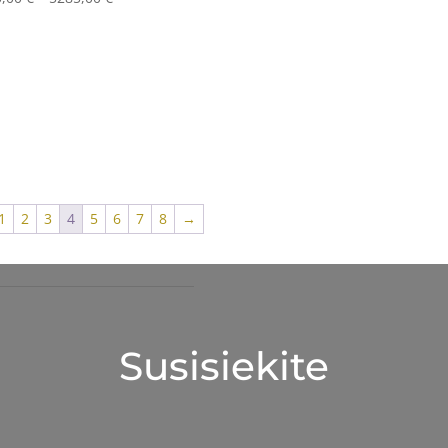
range:
2040,00 €
through
5285,00 €
1
2
3
4
5
6
7
8
→
Susisiekite