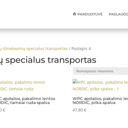
PARDUOTUVĖ
PASLAUGOS
ų išmatavimų specialus transportas
/ Puslapis 4
 specialus transportas
 apdailos, pakalimo lentos
WPC apdailos, pakalimo le
DIC, tamsiai ruda spalva
NORDIC, pilka spalva
80
€
47,80
€