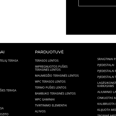
AI
PARDUOTUVĖ
SRAIGTINIAI 
TELIŲ TERASA
TERASOS LENTOS
PJEDESTALAI
IMPREGNUOTOS PUŠIES
TERASINĖS LENTOS
PJEDESTALAI
MAUMEDŽIO TERASINĖS LENTOS
PJEDESTALAI
WPC TERASOS LENTOS
LAGĖS/KONST
KARKASAMS
TERMO PUŠIES LENTOS
IES TERASA
ALIUMINIO L
BAMBUKO TERASINĖS LENTOS
CINKUOTAS 
WPC GAMINIAI
KALIBRUOTA 
TVIRTINIMO ELEMENTAI
ASA
KLIJUOTA ME
ALYVOS
OZITO
TROPINĖ MED