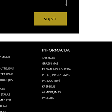
SIŲSTI
INFORMACIJA
PAMATAI
TAISYKLĖS
GRĄŽINIMAS
 PLYTELĖMS
PRIVATUMO POLITIKA
 TERASOMS
PREKIŲ PRISTATYMAS
RUKCIJOS
PARDUOTUVĖ
KREPŠELIS
AGĖS
APMOKĖJIMAS
METALAS
PASKYRA
MEDIENA
DIENA
IENA