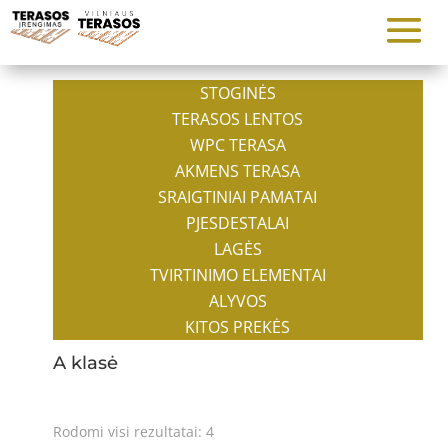
STOGINĖS
TERASOS LENTOS
WPC TERASA
AKMENS TERASA
SRAIGTINIAI PAMATAI
PJESDESTALAI
LAGĖS
TVIRTINIMO ELEMENTAI
ALYVOS
KITOS PREKĖS
A klasė
Rodomi visi rezultatai: 4