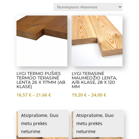
LYGI TERMO PUŠIES
LYGI TERASINĖ
TERMOD TERASINĖ
MAUMEDŽIO LENTA,
LENTA 26 X 117MM (AB
A/B KLASĖ, 28 X 120
KLASĖ)
MM
Price
Price
16,57
€
–
21,66
€
19,20
€
–
24,00
€
range:
range:
16,57 €
19,20 €
Atsiprašome, šiuo
Atsiprašome, šiuo
through
through
metu prekės
metu prekės
21,66 €
24,00 €
neturime
neturime