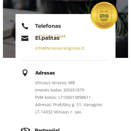

Telefonas
+370
642 22444

El.paštas
info@terasosirengimas.lt
Adresas

Vilniaus terasos, MB
Įmonės kodas 305651879
PVM kodas: LT100013898611
Adresas: Prašiškių g. 51, Vanaginė,
LT-14332 Vilniaus r. sav.
Partneriai
