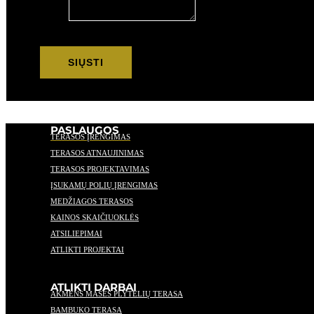
Žinutė
SIŲSTI
PASLAUGOS
TERASOS ĮRENGIMAS
TERASOS ATNAUJINIMAS
TERASOS PROJEKTAVIMAS
ĮSUKAMŲ POLIŲ ĮRENGIMAS
MEDŽIAGOS TERASOS
KAINOS SKAIČIUOKLĖS
ATSILIEPIMAI
ATLIKTI PROJEKTAI
ATLIKTI DARBAI
AKMENS MASĖS PLYTELIŲ TERASA
BAMBUKO TERASA