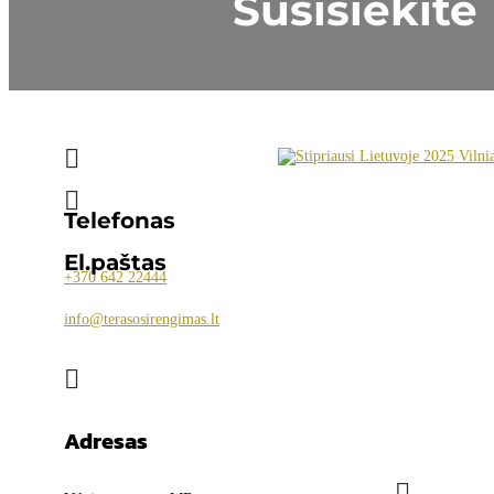
Susisiekite


Telefonas
El.paštas
+370
642 22444
info@terasosirengimas.lt

Adresas
