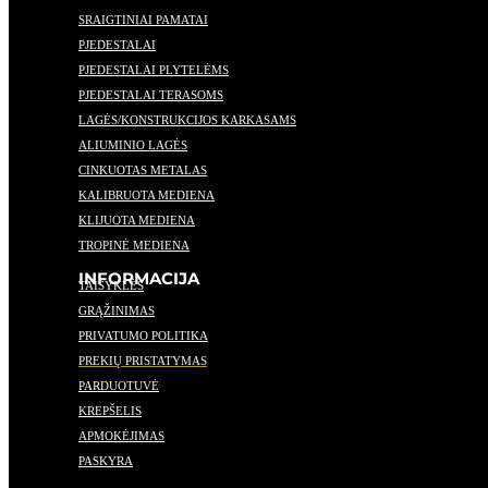
SRAIGTINIAI PAMATAI
PJEDESTALAI
PJEDESTALAI PLYTELĖMS
PJEDESTALAI TERASOMS
LAGĖS/KONSTRUKCIJOS KARKASAMS
ALIUMINIO LAGĖS
CINKUOTAS METALAS
KALIBRUOTA MEDIENA
KLIJUOTA MEDIENA
TROPINĖ MEDIENA
INFORMACIJA
TAISYKLĖS
GRĄŽINIMAS
PRIVATUMO POLITIKA
PREKIŲ PRISTATYMAS
PARDUOTUVĖ
KREPŠELIS
APMOKĖJIMAS
PASKYRA