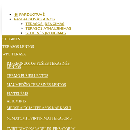
PARDUOTUVĖ
PASLAUGOS ir KAINOS
TERASOS ĮRENGIMAS
TERASOS ATNAUJINIMAS
STOGINĖS ĮRENGIMAS
TERASOS PROJEKTAVIMAS
STOGINĖS
ĮSUKAMŲ POLIŲ ĮRENGIMAS
TERASOS LENTOS
MEDŽIAGOS TERASAI
KAINŲ SKAIČIUOKLĖS
WPC TERASA
ATSILIEPIMAI
PATARIMAI
AKMENS TERASA
IMPREGNUOTOS PUŠIES TERASINĖS
GALERIJA
LENTOS
SRAIGTINIAI PAMATAI
APIE MUS
KONTAKTAI
TERMO PUŠIES LENTOS
PJESDESTALAI
LAGĖS
MAUMEDŽIO TERASINĖS LENTOS
TVIRTINIMO ELEMENTAI
WPC TERASOS LENTOS
PLYTELĖMS
ALYVOS
ALIUMINIS
BAMBUKO TERASINĖS LENTOS
TERASOMS
KITOS PREKĖS
MEDSRAIGČIAI TERASOS KARKASUI
CINKUOTAS METALAS
NEMATOMI TVIRTINIMAI TERASOMS
KALIBRUOTA MEDIENA
45x70x5000mm
KLIJUOTA MEDIENA
TVIRTINIMO KALADĖLĖS, FIKSATORIAI