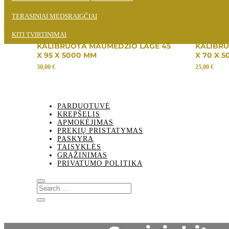
Rodomi visi rezultatai: 2
TROPINĖ MEDIENA
TERASINIAI MEDSRAIGČIAI
KITI TVIRTINIMAI
KALIBRUOTA MAUMEDŽIO LAGĖ 45
KALIBRU
X 95 X 5000 MM
X 70 X 
30,00
€
25,00
€
PARDUOTUVĖ
KREPŠELIS
APMOKĖJIMAS
PREKIŲ PRISTATYMAS
PASKYRA
TAISYKLĖS
GRĄŽINIMAS
PRIVATUMO POLITIKA