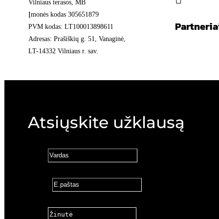
Vilniaus terasos, MB
Įmonės kodas 305651879
Partneria
PVM kodas: LT100013898611
Adresas: Prašiškių g. 51, Vanaginė,
LT-14332 Vilniaus r. sav.
Atsiųskite užklausą
Vardas
E.paštas