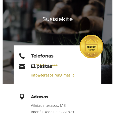
Susisiekite

Telefonas
+370
642 22444

El.paštas
info@terasosirengimas.lt
Adresas

Vilniaus terasos, MB
Įmonės kodas 305651879