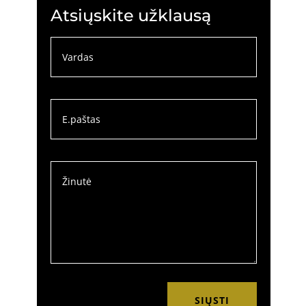
Atsiųskite užklausą
SIŲSTI