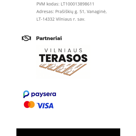
PVM kodas: LT100013898611
Adresas: Prašiškių g. 51, Vanaginė,
LT-14332 Vilniaus r. sav.
Partneriai
