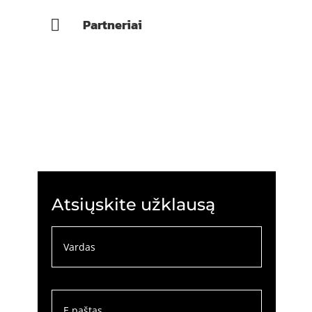
Partneriai

Atsiųskite užklausą