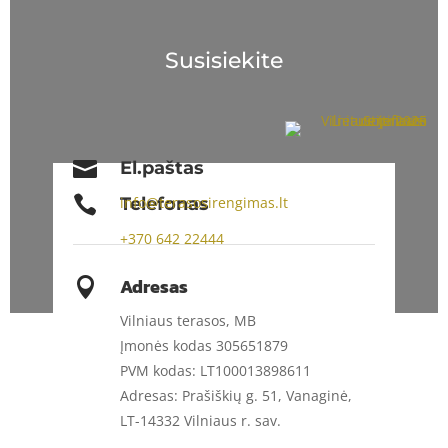
Susisiekite

El.paštas

Telefonas
info@terasosirengimas.lt
+370
642 22444
Adresas

Vilniaus terasos, MB
Įmonės kodas 305651879
PVM kodas: LT100013898611
Adresas: Prašiškių g. 51, Vanaginė,
LT-14332 Vilniaus r. sav.