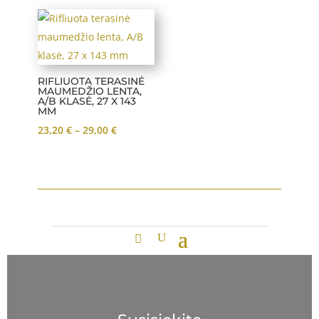
RIFLIUOTA TERASINĖ
MAUMEDŽIO LENTA,
A/B KLASĖ, 27 X 143
MM
Price
23,20
€
–
29,00
€
range:
23,20 €
through
29,00 €