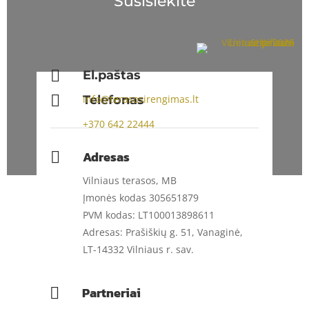
Susisiekite

El.paštas

Telefonas
info@terasosirengimas.lt
+370
642 22444
Adresas

Vilniaus terasos, MB
Įmonės kodas 305651879
PVM kodas: LT100013898611
Adresas: Prašiškių g. 51, Vanaginė,
LT-14332 Vilniaus r. sav.
Partneriai
