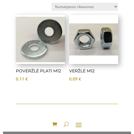
POVERŽLĖ PLATI M12
VERŽLĖ M12
0,11
€
0,09
€