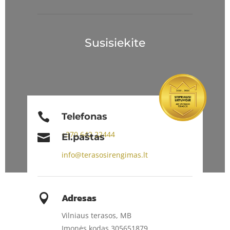
Susisiekite

Telefonas
+370
642 22444

El.paštas
info@terasosirengimas.lt
Adresas

Vilniaus terasos, MB
Įmonės kodas 305651879