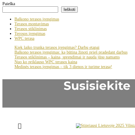
Paieška
Ieškoti
Balkono terasos įrengimas
Terasos montavimas
Terasos stiklinimas
Terosos įrengimas
WPC terasa
Kiek laiko trunka terasos įrengimas? Darbų etapai
Balkono terasos įrengimas: ką būtina žinoti prieš pradedant darbus
Terasos stiklinimas – kaina, sprendimai ir nauda jūsų namams
Nuo ko priklauso WPC terasos kaina
Medinės terasos įrengimas – tik 3 dienos ir turime terasą!
Susisiekite
