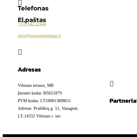

Telefonas
El.paštas
+370
642 22444
info@terasosirengimas.lt

Adresas

Vilniaus terasos, MB
Įmonės kodas 305651879
Partneria
PVM kodas: LT100013898611
Adresas: Prašiškių g. 51, Vanaginė,
LT-14332 Vilniaus r. sav.