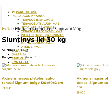
PARDUOTUVĖ
PASLAUGOS ir KAINOS
TERASOS ĮRENGIMAS
TERASOS ATNAUJINIMAS
STOGINĖS ĮRENGIMAS
Pradžia
/ Produkto pristatymo klasės / Siuntinys iki 30 kg
TERASOS PROJEKTAVIMAS
ĮSUKAMŲ POLIŲ ĮRENGIMAS
Siuntinys iki 30 kg
MEDŽIAGOS TERASAI
KAINŲ SKAIČIUOKLĖS
ATSILIEPIMAI
Siuntinys iki 30 kg
PATARIMAI
GALERIJA
Rodomi visi rezultatai: 2
APIE MUS
KONTAKTAI
Akmens masės plytelės lauko
Akmens masės ply
terasai Signum beige 120x60x2 cm
terasai Signum so
cm
39,00
€
39,00
€