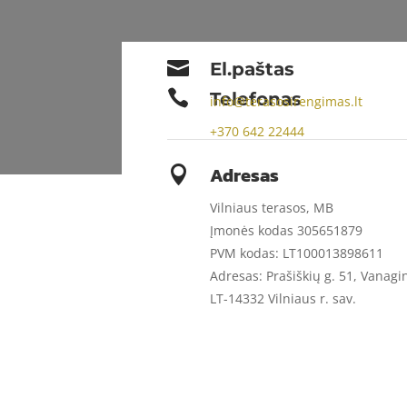

El.paštas

Telefonas
info@terasosirengimas.lt
+370
642 22444
Adresas

Vilniaus terasos, MB
Įmonės kodas 305651879
PVM kodas: LT100013898611
Adresas: Prašiškių g. 51, Vanagi
LT-14332 Vilniaus r. sav.