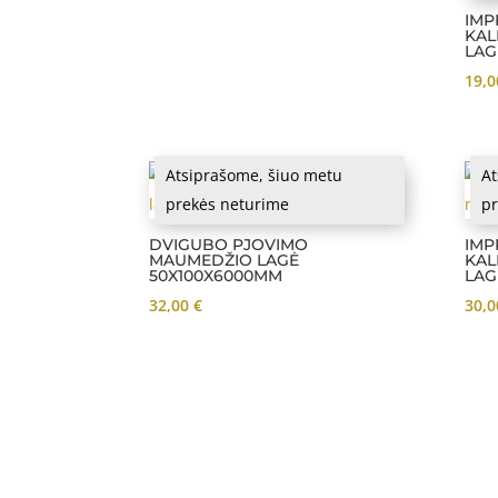
IMP
KAL
LAG
19,
Atsiprašome, šiuo metu
At
prekės neturime
pr
DVIGUBO PJOVIMO
IMP
MAUMEDŽIO LAGĖ
KAL
50X100X6000MM
LAG
32,00
€
30,