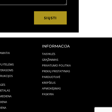
SIŲSTI
INFORMACIJA
PAMATAI
TAISYKLĖS
GRĄŽINIMAS
 PLYTELĖMS
PRIVATUMO POLITIKA
 TERASOMS
PREKIŲ PRISTATYMAS
RUKCIJOS
PARDUOTUVĖ
KREPŠELIS
AGĖS
APMOKĖJIMAS
METALAS
PASKYRA
MEDIENA
DIENA
IENA