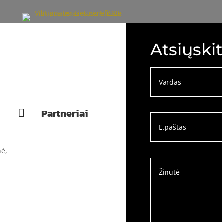
Atsiųski
Partneriai

nė,