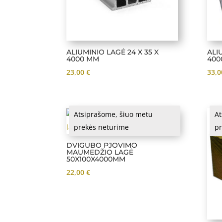
ALIUMINIO LAGĖ 24 X 35 X
ALI
4000 MM
400
23,00
€
33,
Atsiprašome, šiuo metu
At
prekės neturime
pr
DVIGUBO PJOVIMO
MAUMEDŽIO LAGĖ
50X100X4000MM
22,00
€