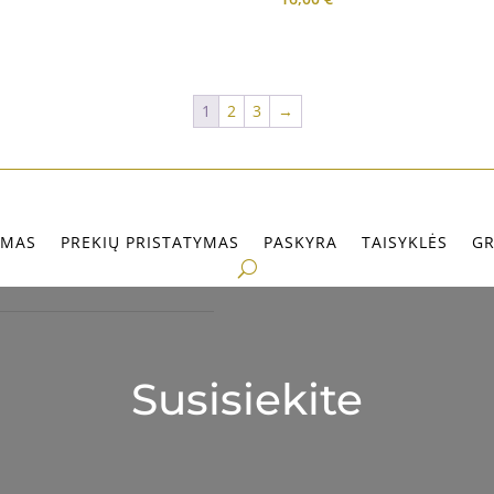
1
2
3
→
IMAS
PREKIŲ PRISTATYMAS
PASKYRA
TAISYKLĖS
GR
Susisiekite