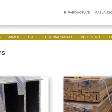
PARDUOTUVĖ
PASLAUGOS
A
AKMENS TERASA
SRAIGTINIAI PAMATAI
PJESDESTALAI
L
ms