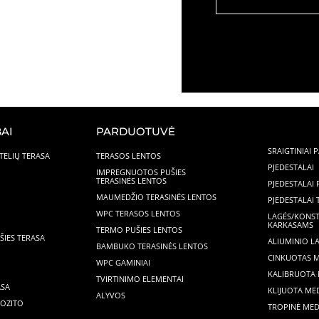
AI
PARDUOTUVĖ
SRAIGTINIAI 
TELIŲ TERASA
TERASOS LENTOS
PJEDESTALAI
IMPREGNUOTOS PUŠIES
TERASINĖS LENTOS
PJEDESTALAI
MAUMEDŽIO TERASINĖS LENTOS
PJEDESTALAI
WPC TERASOS LENTOS
LAGĖS/KONST
KARKASAMS
TERMO PUŠIES LENTOS
IES TERASA
ALIUMINIO L
BAMBUKO TERASINĖS LENTOS
CINKUOTAS 
WPC GAMINIAI
KALIBRUOTA 
TVIRTINIMO ELEMENTAI
ASA
KLIJUOTA ME
ALYVOS
OZITO
TROPINĖ MED