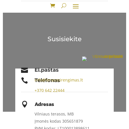
Susisiekite

El.paštas

Telefonas
info@terasosirengimas.lt
+370
642 22444
Adresas

Vilniaus terasos, MB
Įmonės kodas 305651879
PVM kodas: LT100013898611