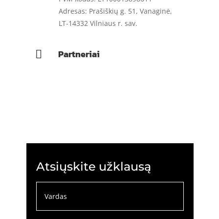
Adresas: Prašiškių g. 51, Vanaginė,
LT-14332 Vilniaus r. sav.
Partneriai

Atsiųskite užklausą