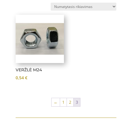
VERŽLĖ M24
0,54
€
←
1
2
3